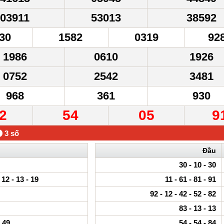
03911
53013
38592
30
1582
0319
92
1986
0610
1926
0752
2542
3481
968
361
930
2
54
05
9
Đầu
30 - 10 - 30
 12 - 13 - 19
11 - 61 - 81 - 91
92 - 12 - 42 - 52 - 82
83 - 13 - 13
- 49
54 - 54 - 84