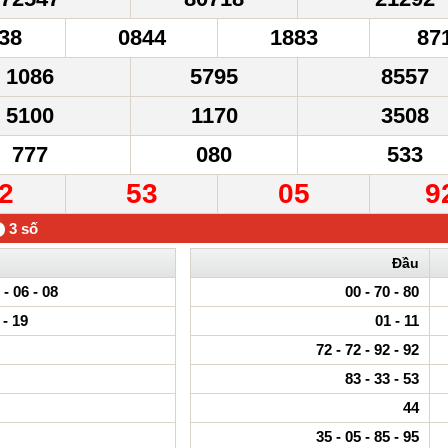
38
0844
1883
87
1086
5795
8557
5100
1170
3508
777
080
533
2
53
05
9
Đầu
 - 06 - 08
00 - 70 - 80
 - 19
01 - 11
72 - 72 - 92 - 92
83 - 33 - 53
44
35 - 05 - 85 - 95