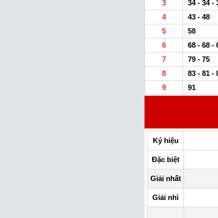
3
34 - 34 - 
4
43 - 48
5
58
6
68 - 68 - 
7
79 - 75
8
83 - 81 - 
9
91
Ký hiệu
Đặc biệt
Giải nhất
Giải nhì