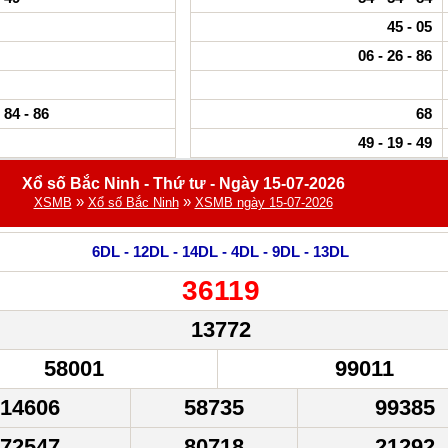
45 - 05
06 - 26 - 86
- 84 - 86
68
49 - 19 - 49
Xổ số Bắc Ninh - Thứ tư - Ngày 15-07-2026
»
»
XSMB
Xổ số Bắc Ninh
XSMB ngày 15-07-2026
6DL - 12DL - 14DL - 4DL - 9DL - 13DL
36119
13772
58001
99011
14606
58735
99385
72547
80718
21292