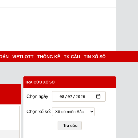
OÁN
VIETLOTT
THỐNG KÊ
TK CẦU
TIN XỔ SỐ
TRA CỨU XỔ SỐ
Chọn ngày:
Chọn xổ số: