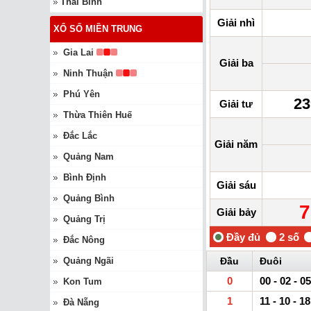
Thái Bình
Giải nhì
XỔ SỐ MIỀN TRUNG
Gia Lai
Giải ba
Ninh Thuận
Phú Yên
23
Giải tư
Thừa Thiên Huế
Đắc Lắc
Giải năm
Quảng Nam
Bình Định
Giải sáu
Quảng Bình
7
Giải bảy
Quảng Trị
Đắc Nông
Đầu
Đuôi
Quảng Ngãi
0
00 - 02 - 05
Kon Tum
1
11 - 10 - 18
Đà Nẵng