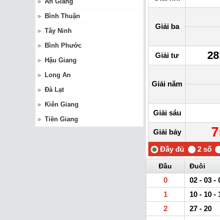
An Giang
Bình Thuận
Giải ba
Tây Ninh
Bình Phước
28
Giải tư
Hậu Giang
Long An
Giải năm
Đà Lạt
Kiên Giang
Giải sáu
Tiền Giang
7
Giải bảy
Đầu
Đuôi
0
02 - 03 - 
1
10 - 10 - 
2
27 - 20