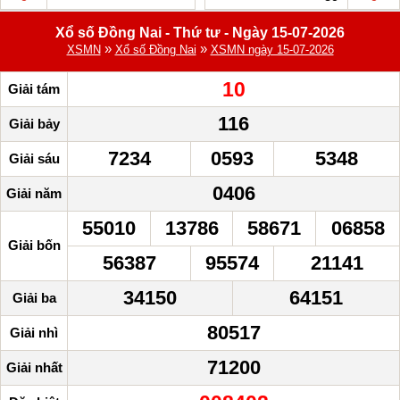
Xổ số Đồng Nai - Thứ tư - Ngày 15-07-2026
»
»
XSMN
Xổ số Đồng Nai
XSMN ngày 15-07-2026
10
Giải tám
116
Giải bảy
7234
0593
5348
Giải sáu
0406
Giải năm
55010
13786
58671
06858
Giải bốn
56387
95574
21141
34150
64151
Giải ba
80517
Giải nhì
71200
Giải nhất