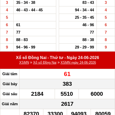
3
35 - 34 - 38
83 - 43
3
4
46 - 43 - 44 - 45
94 - 34 - 44
4
5
25 - 35 - 45
5
6
61
46 - 96
6
7
77
77
7
8
88 - 83
88 - 38
8
9
94 - 96 - 99
29 - 29 - 99
9
Xổ số Đồng Nai - Thứ tư - Ngày 24-06-2026
»
»
XSMN
Xổ số Đồng Nai
XSMN ngày 24-06-2026
61
Giải tám
383
Giải bảy
2184
5510
6000
Giải sáu
2617
Giải năm
82370
33300
94093
80059