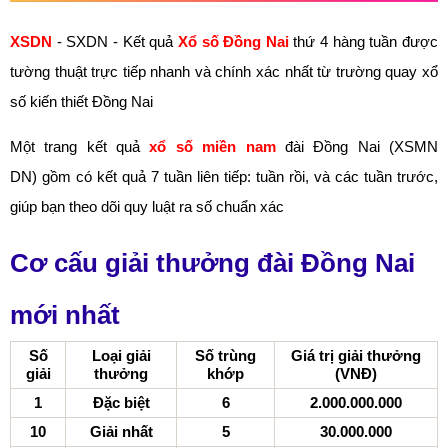
XSDN
- SXDN - Kết quả
Xổ số Đồng Nai
thứ 4 hàng tuần được
tường thuật trực tiếp nhanh và chính xác nhất từ trường quay xổ
số kiến thiết Đồng Nai
Một trang kết quả
xổ số miền nam
đài Đồng Nai (XSMN
DN) gồm có kết quả 7 tuần liên tiếp: tuần rồi, và các tuần trước,
giúp bạn theo dõi quy luật ra số chuẩn xác
Cơ cấu giải thưởng đài Đồng Nai
mới nhất
Số
Loại giải
Số trùng
Giá trị giải thưởng
giải
thưởng
khớp
(VNĐ)
1
Đặc biệt
6
2.000.000.000
10
Giải nhất
5
30.000.000