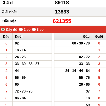
89118
Giải nhì
13833
Giải nhất
621355
Đặc biệt
Đầu
Đuôi
Đầu
Đuôi
0
02
60 - 30 - 70
0
1
18 - 14
1
2
24 - 26
02 - 72
2
3
33 - 30 - 33 - 37
33 - 33
3
4
44
24 - 14 - 44 - 84
4
5
55 - 59
55 - 75
5
6
60
26 - 86
6
7
72 - 70 - 75
37
7
8
86 - 84
18
8
9
59
9