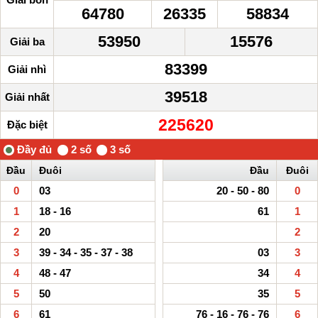
64780
26335
58834
53950
15576
Giải ba
83399
Giải nhì
39518
Giải nhất
225620
Đặc biệt
Đầu
Đuôi
Đầu
Đuôi
0
03
20 - 50 - 80
0
1
18 - 16
61
1
2
20
2
3
39 - 34 - 35 - 37 - 38
03
3
4
48 - 47
34
4
5
50
35
5
6
61
76 - 16 - 76 - 76
6