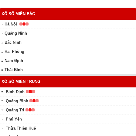
XỔ SỐ MIỀN BẮC
Hà Nội
Quảng Ninh
Bắc Ninh
Hải Phòng
Nam Định
Thái Bình
XỔ SỐ MIỀN TRUNG
Bình Định
Quảng Bình
Quảng Trị
Phú Yên
Thừa Thiên Huế