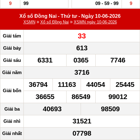
9
99
09 - 59 - 99
9
Xổ số Đồng Nai - Thứ tư - Ngày 10-06-2026
»
»
XSMN
Xổ số Đồng Nai
XSMN ngày 10-06-2026
33
Giải tám
613
Giải bảy
6331
0365
7746
Giải sáu
3716
Giải năm
36794
11163
44054
25445
Giải bốn
36655
86549
99012
40693
98509
Giải ba
31521
Giải nhì
07798
Giải nhất