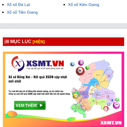
Xổ số Đà Lạt
Xổ số Kiên Giang
Xổ số Tiền Giang
MỤC LỤC
[HIỆN]