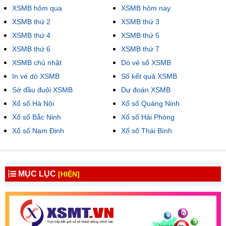
XSMB hôm qua
XSMB hôm nay
XSMB thứ 2
XSMB thứ 3
XSMB thứ 4
XSMB thứ 5
XSMB thứ 6
XSMB thứ 7
XSMB chủ nhật
Dò vé số XSMB
In vé dò XSMB
Sổ kết quả XSMB
Sớ đầu đuôi XSMB
Dự đoán XSMB
Xổ số Hà Nội
Xổ số Quảng Ninh
Xổ số Bắc Ninh
Xổ số Hải Phòng
Xổ số Nam Định
Xổ số Thái Bình
MỤC LỤC
[HIỆN]