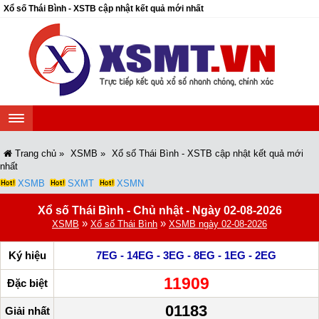
Xổ số Thái Bình - XSTB cập nhật kết quả mới nhất
Trang chủ
»
XSMB
»
Xổ số Thái Bình - XSTB cập nhật kết quả mới
nhất
XSMB
SXMT
XSMN
Xổ số Thái Bình - Chủ nhật - Ngày 02-08-2026
»
»
XSMB
Xổ số Thái Bình
XSMB ngày 02-08-2026
Ký hiệu
7EG - 14EG - 3EG - 8EG - 1EG - 2EG
11909
Đặc biệt
01183
Giải nhất