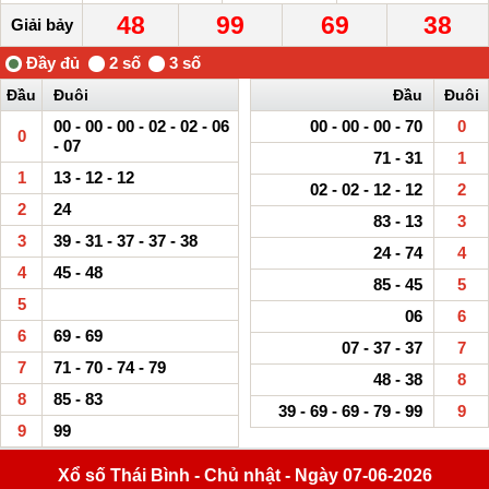
48
99
69
38
Giải bảy
Đầu
Đuôi
Đầu
Đuôi
00 - 00 - 00 - 02 - 02 - 06
00 - 00 - 00 - 70
0
0
- 07
71 - 31
1
1
13 - 12 - 12
02 - 02 - 12 - 12
2
2
24
83 - 13
3
3
39 - 31 - 37 - 37 - 38
24 - 74
4
4
45 - 48
85 - 45
5
5
06
6
6
69 - 69
07 - 37 - 37
7
7
71 - 70 - 74 - 79
48 - 38
8
8
85 - 83
39 - 69 - 69 - 79 - 99
9
9
99
Xổ số Thái Bình - Chủ nhật - Ngày 07-06-2026