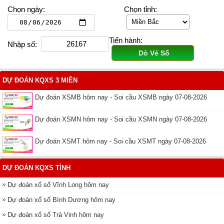
Chọn ngày:
Chọn tỉnh:
Tiến hành:
Nhập số:
DỰ ĐOÁN KQXS 3 MIỀN
Dự đoán XSMB hôm nay - Soi cầu XSMB ngày 07-08-2026
Dự đoán XSMN hôm nay - Soi cầu XSMN ngày 07-08-2026
Dự đoán XSMT hôm nay - Soi cầu XSMT ngày 07-08-2026
DỰ ĐOÁN KQXS TỈNH
Dự đoán xổ số Vĩnh Long hôm nay
Dự đoán xổ số Bình Dương hôm nay
Dự đoán xổ số Trà Vinh hôm nay