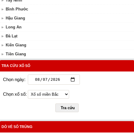
Tây Ninh
Bình Phước
Hậu Giang
Long An
Đà Lạt
Kiên Giang
Tiền Giang
TRA CỨU XỔ SỐ
Chọn ngày:
Chọn xổ số:
DÒ VÉ SỐ TRÚNG