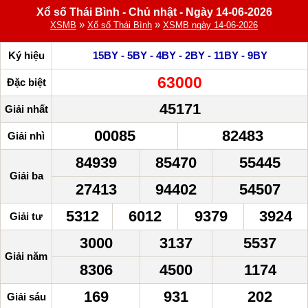
Xổ số Thái Bình - Chủ nhật - Ngày 14-06-2026
»
»
XSMB
Xổ số Thái Bình
XSMB ngày 14-06-2026
Ký hiệu
15BY - 5BY - 4BY - 2BY - 11BY - 9BY
63000
Đặc biệt
45171
Giải nhất
00085
82483
Giải nhì
84939
85470
55445
Giải ba
27413
94402
54507
5312
6012
9379
3924
Giải tư
3000
3137
5537
Giải năm
8306
4500
1174
169
931
202
Giải sáu