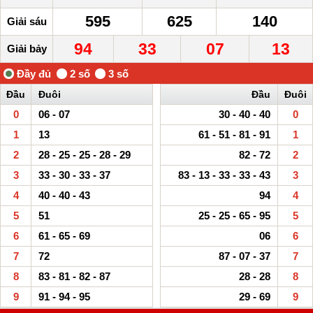
595
625
140
Giải sáu
94
33
07
13
Giải bảy
Đầu
Đuôi
Đầu
Đuôi
0
06 - 07
30 - 40 - 40
0
1
13
61 - 51 - 81 - 91
1
2
28 - 25 - 25 - 28 - 29
82 - 72
2
3
33 - 30 - 33 - 37
83 - 13 - 33 - 33 - 43
3
4
40 - 40 - 43
94
4
5
51
25 - 25 - 65 - 95
5
6
61 - 65 - 69
06
6
7
72
87 - 07 - 37
7
8
83 - 81 - 82 - 87
28 - 28
8
9
91 - 94 - 95
29 - 69
9