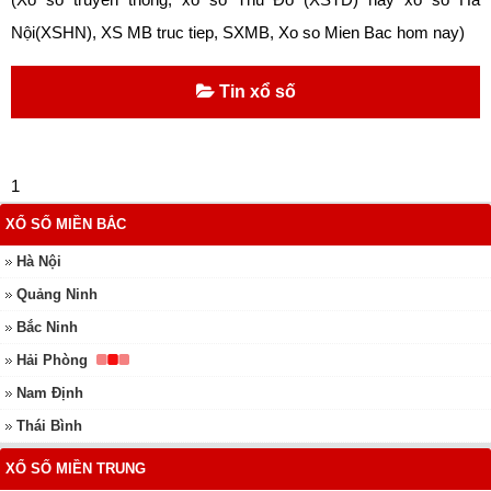
Nội(XSHN), XS MB truc tiep, SXMB, Xo so Mien Bac hom nay)
Tin xổ số
1
XỔ SỐ MIỀN BẮC
Hà Nội
Quảng Ninh
Bắc Ninh
Hải Phòng
Nam Định
Thái Bình
XỔ SỐ MIỀN TRUNG