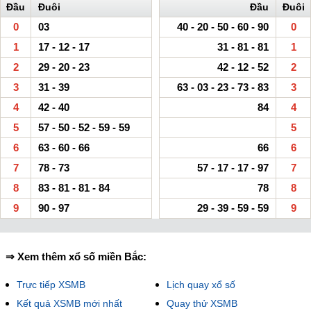
Đầu
Đuôi
Đầu
Đuôi
0
03
40 - 20 - 50 - 60 - 90
0
1
17 - 12 - 17
31 - 81 - 81
1
2
29 - 20 - 23
42 - 12 - 52
2
3
31 - 39
63 - 03 - 23 - 73 - 83
3
4
42 - 40
84
4
5
57 - 50 - 52 - 59 - 59
5
6
63 - 60 - 66
66
6
7
78 - 73
57 - 17 - 17 - 97
7
8
83 - 81 - 81 - 84
78
8
9
90 - 97
29 - 39 - 59 - 59
9
⇒ Xem thêm xổ số miền Bắc:
Trực tiếp XSMB
Lịch quay xổ số
Kết quả XSMB mới nhất
Quay thử XSMB