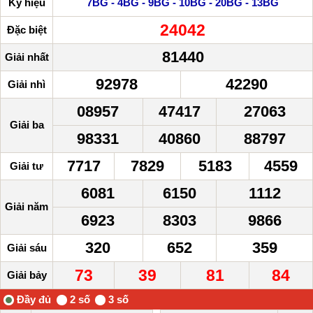
Ký hiệu
7BG - 4BG - 9BG - 10BG - 20BG - 13BG
24042
Đặc biệt
81440
Giải nhất
92978
42290
Giải nhì
08957
47417
27063
Giải ba
98331
40860
88797
7717
7829
5183
4559
Giải tư
6081
6150
1112
Giải năm
6923
8303
9866
320
652
359
Giải sáu
73
39
81
84
Giải bảy