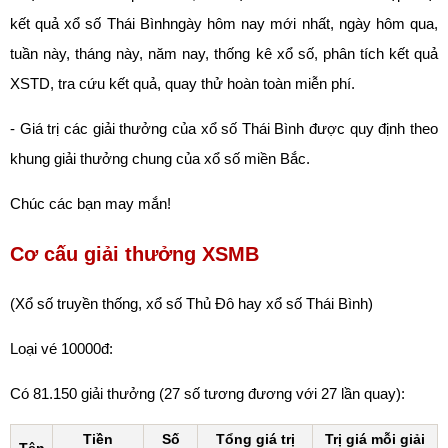
kết quả xổ số Thái Bìnhngày hôm nay mới nhất, ngày hôm qua,
tuần này, tháng này, năm nay, thống kê xổ số, phân tích kết quả
XSTD, tra cứu kết quả, quay thử hoàn toàn miễn phí.
- Giá trị các giải thưởng của xổ số Thái Bình được quy định theo
khung giải thưởng chung của xổ số miền Bắc.
Chúc các bạn may mắn!
Cơ cấu giải thưởng XSMB
(Xổ số truyền thống, xổ số Thủ Đô hay xổ số Thái Bình)
Loại vé 10000đ:
Có 81.150 giải thưởng (27 số tương đương với 27 lần quay):
Tiền
Số
Tổng giá trị
Trị giá mỗi giải
Tên