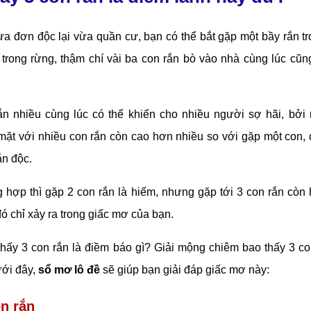
ừa đơn độc lại vừa quần cư, bạn có thể bắt gặp một bầy rắn t
trong rừng, thậm chí vài ba con rắn bò vào nhà cùng lúc cũ
n nhiều cùng lúc có thể khiến cho nhiều người sợ hãi, bởi
mặt với nhiều con rắn còn cao hơn nhiều so với gặp một con, 
ắn độc.
 hợp thì gặp 2 con rắn là hiếm, nhưng gặp tới 3 con rắn còn
ó chỉ xảy ra trong giấc mơ của bạn.
ấy 3 con rắn là điềm báo gì? Giải mộng chiêm bao thấy 3 co
ưới đây,
sổ mơ lô đề
sẽ giúp bạn giải đáp giấc mơ này:
on rắn