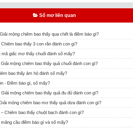
Sổ mơ liên quan
Giải mộng chiêm bao thấy quạ chết là điềm báo gì?
 Chiêm bao thấy 3 con rắn đánh con gì?
ải mã giấc mơ thấy chuối đánh số mấy?
 Giải mộng chiêm bao thấy quả chuối đánh con gì?
iêm bao thấy âm hộ đánh số mấy?
n - Điềm báo gì, số mấy?
 Giải mộng chiêm bao thấy quả đu đủ đánh con gì?
Giải mộng chiêm bao mơ thấy quả dừa đánh con gì?
 – Chiêm bao thấy chuột bạch đánh con gì?
 mãng cầu điềm báo gì và số mấy?