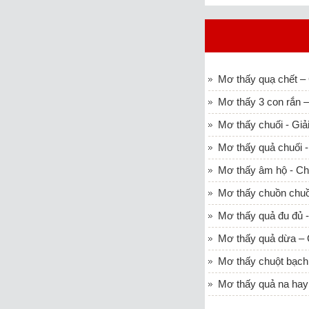
Mơ thấy quạ chết – 
Mơ thấy 3 con rắn –
Mơ thấy chuối - Gi
Mơ thấy quả chuối -
Mơ thấy âm hộ - Ch
Mơ thấy chuồn chuồ
Mơ thấy quả đu đủ -
Mơ thấy quả dừa – 
Mơ thấy chuột bạch
Mơ thấy quả na hay