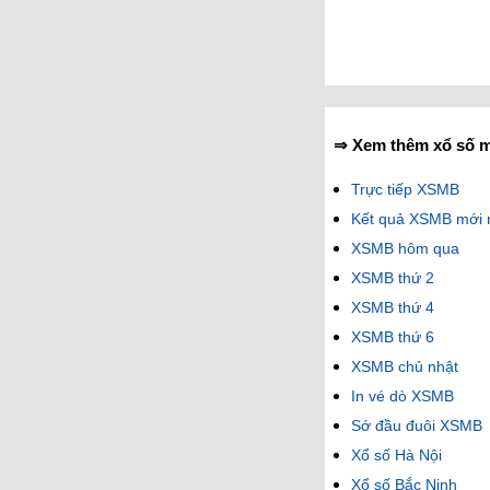
⇒ Xem thêm xổ số m
Trực tiếp XSMB
Kết quả XSMB mới 
XSMB hôm qua
XSMB thứ 2
XSMB thứ 4
XSMB thứ 6
XSMB chủ nhật
In vé dò XSMB
Sớ đầu đuôi XSMB
Xổ số Hà Nội
Xổ số Bắc Ninh