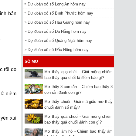
Dự đoán xổ số Long An hôm nay
hính bản
Dự đoán xổ số Bình Phước hôm nay
Dự đoán xổ số Hậu Giang hôm nay
Dự đoán xổ số Đà Nẵng hôm nay
.
Dự đoán xổ số Quảng Ngãi hôm nay
Dự đoán xổ số Đắc Nông hôm nay
SỔ MƠ
c rối do
Mơ thấy quạ chết – Giải mộng chiêm
bao thấy quạ chết là điềm báo gì?
Mơ thấy 3 con rắn – Chiêm bao thấy 3
con rắn đánh con gì?
 là điềm
Mơ thấy chuối - Giải mã giấc mơ thấy
chuối đánh số mấy?
Mơ thấy quả chuối - Giải mộng chiêm
uyện xui
bao thấy quả chuối đánh con gì?
Mơ thấy âm hộ - Chiêm bao thấy âm