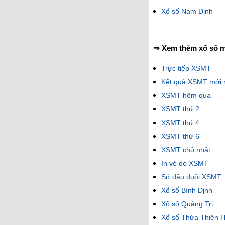
Xổ số Nam Định
⇒ Xem thêm xổ số m
Trực tiếp XSMT
Kết quả XSMT mới 
XSMT hôm qua
XSMT thứ 2
XSMT thứ 4
XSMT thứ 6
XSMT chủ nhật
In vé dò XSMT
Sớ đầu đuôi XSMT
Xổ số Bình Định
Xổ số Quảng Trị
Xổ số Thừa Thiên 