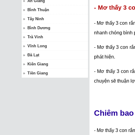
An Giang
- Mơ thấy 3 c
Bình Thuận
Tây Ninh
- Mơ thấy 3 con rắ
Bình Dương
nhanh chóng bình 
Trà Vinh
Vĩnh Long
- Mơ thấy 3 con r
Đà Lạt
phát hiện.
Kiên Giang
- Mơ thấy 3 con rắ
Tiền Giang
chuyện sẽ thuận lợ
Chiêm bao 
- Mơ thấy 3 con rắ