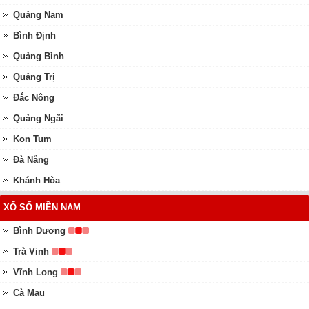
Quảng Nam
Bình Định
Quảng Bình
Quảng Trị
Đắc Nông
Quảng Ngãi
Kon Tum
Đà Nẵng
Khánh Hòa
XỔ SỐ MIỀN NAM
Bình Dương
Trà Vinh
Vĩnh Long
Cà Mau