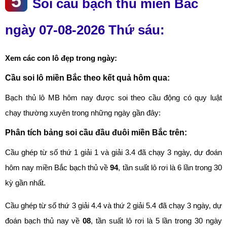
5
Soi cầu bạch thủ miền Bắc
ngày 07-08-2026 Thứ sáu:
Xem các con lô đẹp trong ngày:
Cầu soi lô miền Bắc theo kết quả hôm qua:
Bạch thủ lô MB hôm nay được soi theo cầu động có quy luật
chạy thường xuyên trong những ngày gần đây:
Phân tích bảng soi cầu đầu đuôi miền Bắc trên:
Cầu ghép từ số thứ 1 giải 1 và giải 3.4 đã chạy 3 ngày, dự đoán
hôm nay miền Bắc bạch thủ về
94
, tần suất lô rơi là 6 lần trong 30
kỳ gần nhất.
Cầu ghép từ số thứ 3 giải 4.4 và thứ 2 giải 5.4 đã chạy 3 ngày, dự
đoán bạch thủ nay về
08
, tần suất lô rơi là 5 lần trong 30 ngày