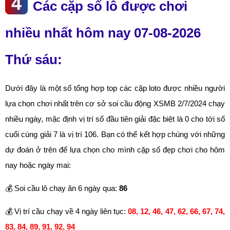
4
Các cặp số lô được chơi
nhiều nhất hôm nay 07-08-2026
Thứ sáu:
Dưới đây là một số tổng hợp top các cặp loto được nhiều người
lựa chọn chơi nhất trên cơ sở soi cầu động XSMB 2/7/2024 chạy
nhiều ngày, mặc định vị trí số đầu tiên giải đặc biệt là 0 cho tới số
cuối cùng giải 7 là vị trí 106. Bạn có thể kết hợp chúng với những
dự đoán ở trên để lựa chọn cho mình cặp số đẹp chơi cho hôm
nay hoặc ngày mai:
💰 Soi cầu lô chạy ăn 6 ngày qua:
86
💰 Vị trí cầu chạy về 4 ngày liên tục:
08, 12, 46, 47, 62, 66, 67, 74,
83, 84, 89, 91, 92, 94