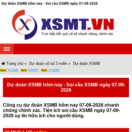
Dự đoán XSMB hôm nay - Soi cầu XSMB ngày 07-08-2026
Trang chủ
»
Dự đoán xổ số 3 miền
»
Dự đoán XSMB
XSMB
SXMT
XSMN
Dự đoán XSMB hôm nay - Soi cầu XSMB ngày 07-08-
2026
Công cụ dự đoán XSMB hôm nay 07-08-2026 nhanh
chóng chính xác. Tiện ích soi cầu XSMB ngày 07-08-
2026 uy tín hữu ích cho người dùng.