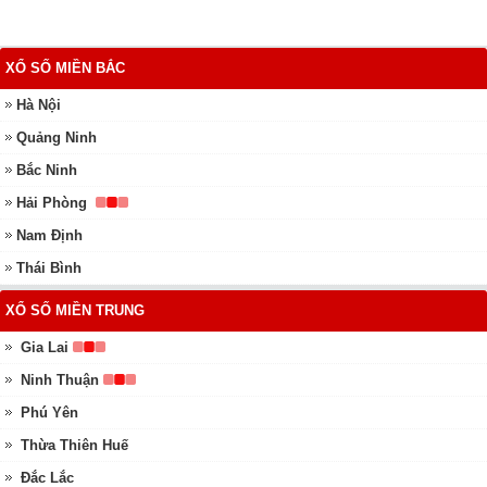
XỔ SỐ MIỀN BẮC
Hà Nội
Quảng Ninh
Bắc Ninh
Hải Phòng
Nam Định
Thái Bình
XỔ SỐ MIỀN TRUNG
Gia Lai
Ninh Thuận
Phú Yên
Thừa Thiên Huế
Đắc Lắc