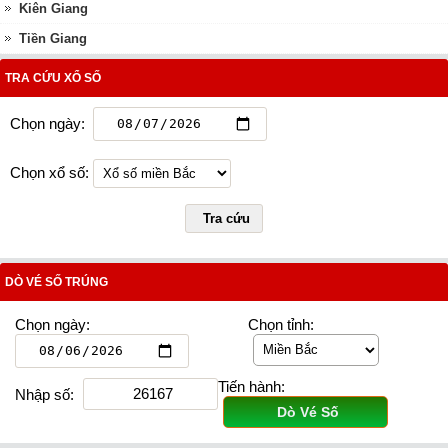
Kiên Giang
Tiền Giang
TRA CỨU XỔ SỐ
Chọn ngày:
Chọn xổ số:
DÒ VÉ SỐ TRÚNG
Chọn ngày:
Chọn tỉnh:
Tiến hành:
Nhập số: