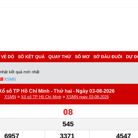
N VÉ DÒ
SỔ KẾT QUẢ
QUAY THỬ
SỔ MƠ
SỚ ĐẦU ĐUÔI
DỰ Đ
hật kết quả mới nhất
XSMN
Xổ số TP Hồ Chí Minh - Thứ hai - Ngày 03-08-2026
»
»
XSMN
Xổ số TP Hồ Chí Minh
XSMN ngày 03-08-2026
08
545
6957
3371
4547