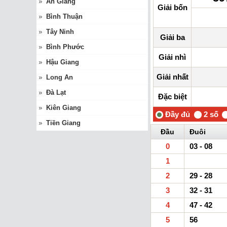
An Giang
Giải bốn
Bình Thuận
Tây Ninh
Giải ba
Bình Phước
Giải nhì
Hậu Giang
Giải nhất
Long An
Đà Lạt
Đặc biệt
Kiên Giang
Tiền Giang
Đầu
Đuôi
0
03 - 08
1
2
29 - 28
3
32 - 31
4
47 - 42
5
56