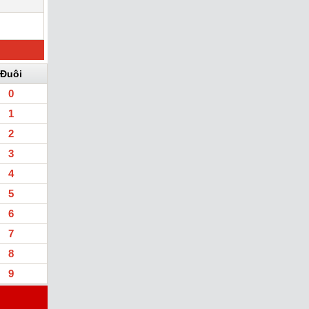
Đuôi
0
1
2
3
4
5
6
7
8
9