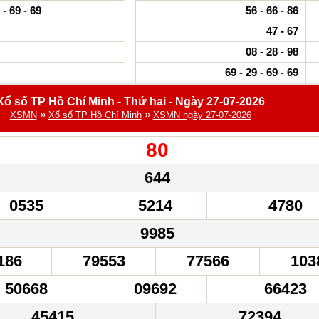
 - 69 - 69
56 - 66 - 86
47 - 67
08 - 28 - 98
69 - 29 - 69 - 69
Xổ số TP Hồ Chí Minh - Thứ hai - Ngày 27-07-2026
»
»
XSMN
Xổ số TP Hồ Chí Minh
XSMN ngày 27-07-2026
80
644
0535
5214
4780
9985
186
79553
77566
103
50668
09692
66423
45415
72394