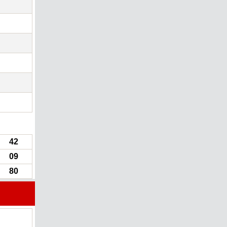
42
09
80