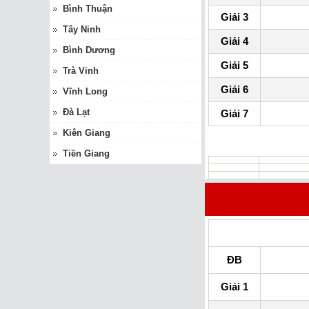
Bình Thuận
Giải 3
Tây Ninh
Giải 4
Bình Dương
Giải 5
Trà Vinh
Giải 6
Vĩnh Long
Đà Lạt
Giải 7
Kiên Giang
Tiền Giang
ĐB
Giải 1