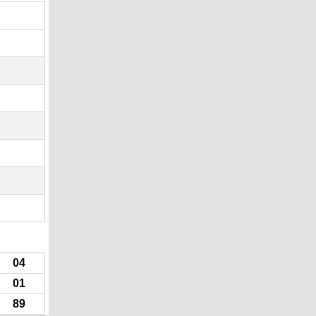
04
01
89