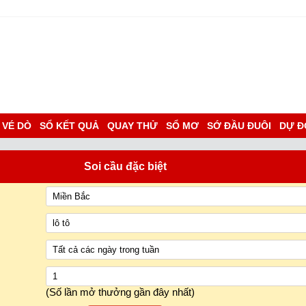
N VÉ DÒ
SỔ KẾT QUẢ
QUAY THỬ
SỔ MƠ
SỚ ĐẦU ĐUÔI
DỰ Đ
Soi cầu đặc biệt
(Số lần mở thưởng gần đây nhất)