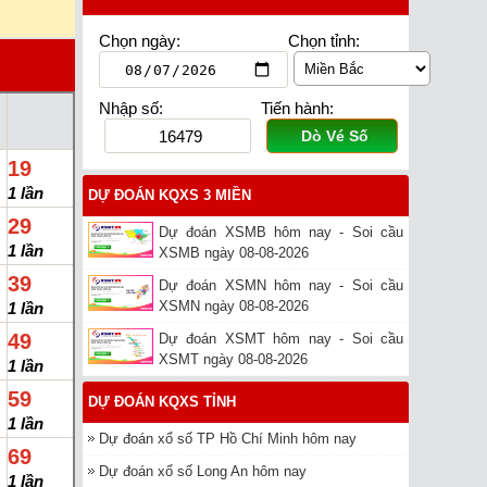
Chọn ngày:
Chọn tỉnh:
Nhập số:
Tiến hành:
19
1 lần
DỰ ĐOÁN KQXS 3 MIỀN
29
Dự đoán XSMB hôm nay - Soi cầu
1 lần
XSMB ngày 08-08-2026
39
Dự đoán XSMN hôm nay - Soi cầu
XSMN ngày 08-08-2026
1 lần
49
Dự đoán XSMT hôm nay - Soi cầu
XSMT ngày 08-08-2026
1 lần
59
DỰ ĐOÁN KQXS TỈNH
1 lần
Dự đoán xổ số TP Hồ Chí Minh hôm nay
69
Dự đoán xổ số Long An hôm nay
1 lần