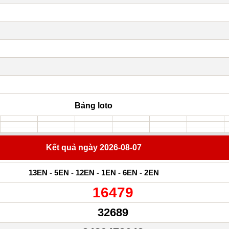
Bảng loto
Kết quả ngày 2026-08-07
13EN - 5EN - 12EN - 1EN - 6EN - 2EN
1
6
4
7
9
3
2
6
8
9