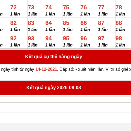
72
73
74
75
76
77
78
ần
1 lần
1 lần
1 lần
1 lần
1 lần
1 lần
1 lần
82
83
84
85
86
87
88
ần
1 lần
1 lần
1 lần
1 lần
1 lần
1 lần
1 lần
92
93
94
95
96
97
98
ần
1 lần
1 lần
1 lần
1 lần
1 lần
1 lần
1 lần
Kết quả cụ thể hàng ngày
ngày tính từ ngày
14-12-2021
. Cặp số:
- xuất hiện:
lần. Vị trí số ghé
Kết quả ngày 2026-08-08