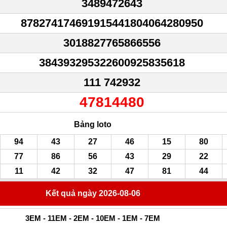
3
4
8
9
4
7
2
6
4
3
8
7
8
2
7
4
1
7
4
6
9
1
9
1
5
4
4
1
8
0
4
0
6
4
2
8
0
9
5
0
3
0
1
8
8
2
7
7
6
5
8
6
6
5
5
6
3
8
4
3
9
3
2
9
5
3
2
2
6
0
0
9
2
5
8
3
5
6
1
8
1
1
1
7
4
2
9
3
2
4
7
8
1
4
4
8
0
Bảng loto
94
43
27
46
15
80
77
86
56
43
29
22
11
42
32
47
81
44
Kết quả ngày 2026-08-06
3EM - 11EM - 2EM - 10EM - 1EM - 7EM