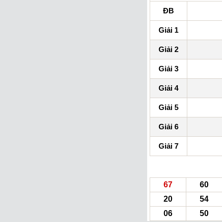
ĐB
Giải 1
Giải 2
Giải 3
Giải 4
Giải 5
Giải 6
Giải 7
67
60
20
54
06
50