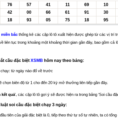
76
57
41
11
69
10
42
00
66
61
91
30
18
93
05
75
18
95
t miền bắc
thống kê các cặp lô tô xuất hiện được ghép từ các vị trí t
về liên tục trong khoảng một khoảng thời gian gần đây, bao gồm cả l
t cầu đặc biệt
XSMB
hôm nay theo bảng:
 chạy: từ ngày nào đổ về trước
ẽ chọn biên độ từ 1 cho đến 20 kỳ mở thưởng liên tiếp gần đây.
 kết quả
', các cặp lô tô gợi ý sẽ được hiện ra trong bảng ‘Soi cầu đặc
luật soi cầu đặc biệt chạy 3 ngày:
u tiên của giải đặc biệt là 0, tiếp theo thứ tự số tự nhiên, ta có tổn