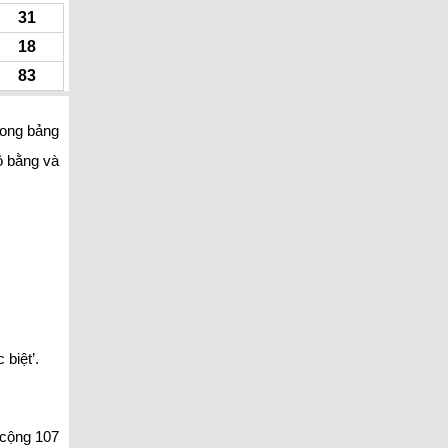
31
18
83
rong bảng
ô bằng và
 biệt’.
g cộng 107