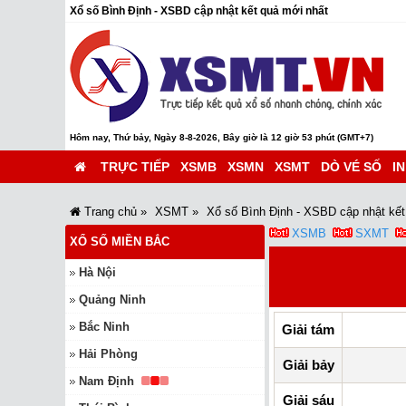
Xổ số Bình Định - XSBD cập nhật kết quả mới nhất
Hôm nay, Thứ bảy, Ngày 8-8-2026, Bây giờ là 12 giờ 53 phút (GMT+7)
TRỰC TIẾP
XSMB
XSMN
XSMT
DÒ VÉ SỐ
I
Trang chủ
»
XSMT
»
Xổ số Bình Định - XSBD cập nhật kết
XSMB
SXMT
XỔ SỐ MIỀN BẮC
Hà Nội
Quảng Ninh
Bắc Ninh
Giải tám
Hải Phòng
Giải bảy
Nam Định
Giải sáu