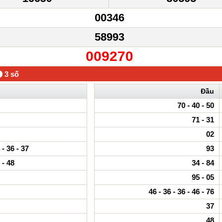
00346
58993
009270
Đầu
70 - 40 - 50
71 - 31
02
 - 36 - 37
93
 - 48
34 - 84
95 - 05
46 - 36 - 36 - 46 - 76
37
48