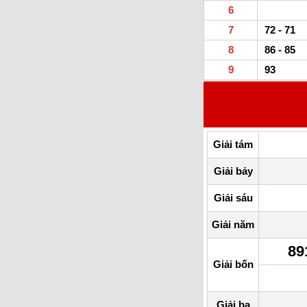
6
7
72 - 71
8
86 - 85
9
93
Giải tám
Giải bảy
Giải sáu
Giải năm
89
Giải bốn
Giải ba