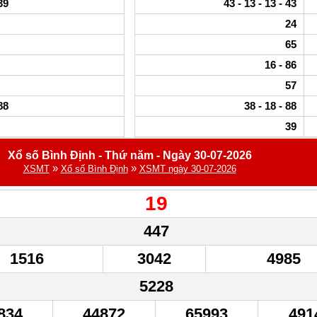
39
43 - 13 - 13 - 43
24
65
16 - 86
57
88
38 - 18 - 88
39
Xổ số Bình Định - Thứ năm - Ngày 30-07-2026
»
»
XSMT
Xổ số Bình Định
XSMT ngày 30-07-2026
19
447
1516
3042
4985
5228
834
44872
65993
491