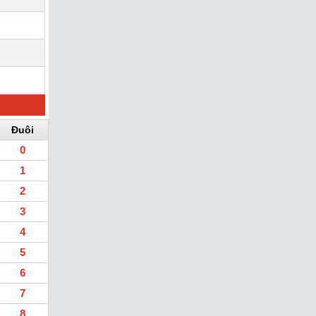
Đuôi
0
1
2
3
4
5
6
7
8