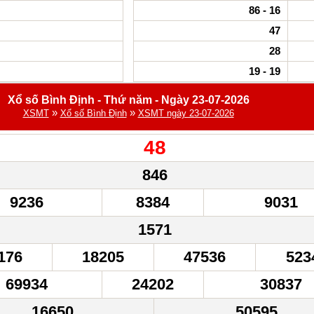
86 - 16
47
28
19 - 19
Xổ số Bình Định - Thứ năm - Ngày 23-07-2026
»
»
XSMT
Xổ số Bình Định
XSMT ngày 23-07-2026
48
846
9236
8384
9031
1571
176
18205
47536
523
69934
24202
30837
16650
50595