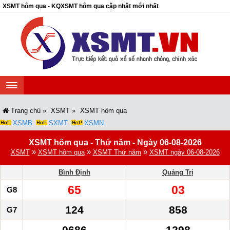
XSMT hôm qua - KQXSMT hôm qua cập nhật mới nhất
Trang chủ
»
XSMT
»
XSMT hôm qua
XSMB
SXMT
XSMN
XSMT hôm qua - Thứ năm - Ngày 06-08-2026
»
»
»
XSMT
XSMT hôm qua
XSMT Thứ năm
XSMT ngày 06-08-2026
Bình Định
Quảng Trị
65
03
G8
124
858
G7
0686
1298