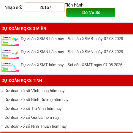
Tiến hành:
Nhập số:
DỰ ĐOÁN KQXS 3 MIỀN
Dự đoán XSMB hôm nay - Soi cầu XSMB ngày 07-08-2026
Dự đoán XSMN hôm nay - Soi cầu XSMN ngày 07-08-2026
Dự đoán XSMT hôm nay - Soi cầu XSMT ngày 07-08-2026
DỰ ĐOÁN KQXS TỈNH
Dự đoán xổ số Vĩnh Long hôm nay
Dự đoán xổ số Bình Dương hôm nay
Dự đoán xổ số Trà Vinh hôm nay
Dự đoán xổ số Gia Lai hôm nay
Dự đoán xổ số Ninh Thuận hôm nay