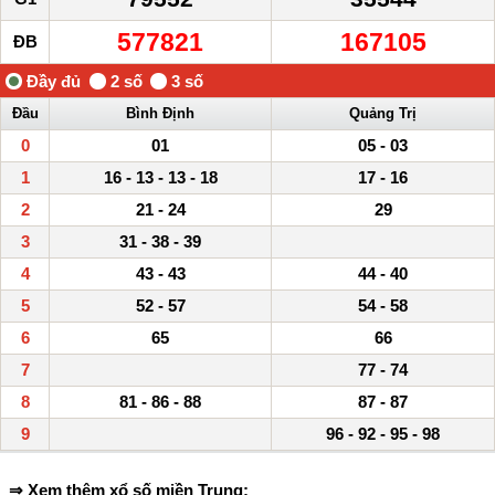
577821
167105
ĐB
Đầu
Bình Định
Quảng Trị
0
01
05 - 03
1
16 - 13 - 13 - 18
17 - 16
2
21 - 24
29
3
31 - 38 - 39
4
43 - 43
44 - 40
5
52 - 57
54 - 58
6
65
66
7
77 - 74
8
81 - 86 - 88
87 - 87
9
96 - 92 - 95 - 98
⇒ Xem thêm xổ số miền Trung: