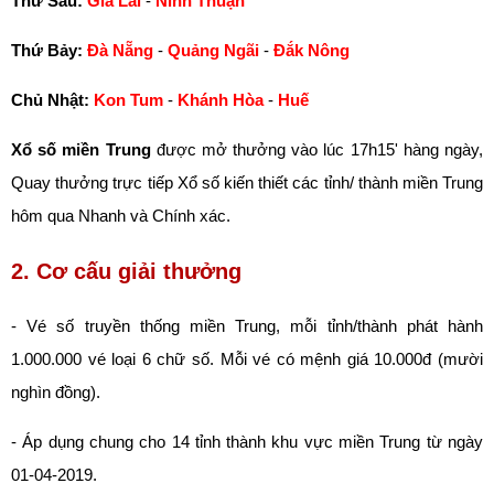
Thứ Sáu:
Gia Lai
-
Ninh Thuận
Thứ Bảy:
Đà Nẵng
-
Quảng Ngãi
-
Đắk Nông
Chủ Nhật:
Kon Tum
-
Khánh Hòa
-
Huế
Xổ số miền Trung
được mở thưởng vào lúc 17h15' hàng ngày,
Quay thưởng trực tiếp Xổ số kiến thiết các tỉnh/ thành miền Trung
hôm qua Nhanh và Chính xác.
2. Cơ cấu giải thưởng
- Vé số truyền thống miền Trung, mỗi tỉnh/thành phát hành
1.000.000 vé loại 6 chữ số. Mỗi vé có mệnh giá 10.000đ (mười
nghìn đồng).
- Áp dụng chung cho 14 tỉnh thành khu vực miền Trung từ ngày
01-04-2019.