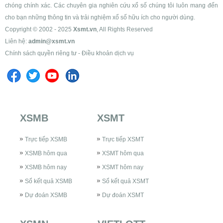
chóng chính xác. Các chuyên gia nghiên cứu xổ số chúng tôi luôn mang đến
cho bạn những thông tin và trải nghiệm xổ số hữu ích cho người dùng.
Copyright © 2002 - 2025
Xsmt.vn
, All Rights Reserved
Liên hệ:
admin@xsmt.vn
Chính sách quyền riêng tư
-
Điều khoản dịch vụ
XSMB
XSMT
Trực tiếp XSMB
Trực tiếp XSMT
XSMB hôm qua
XSMT hôm qua
XSMB hôm nay
XSMT hôm nay
Sổ kết quả XSMB
Sổ kết quả XSMT
Dự đoán XSMB
Dự đoán XSMT