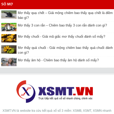
SỔ MƠ
Mơ thấy quạ chết – Giải mộng chiêm bao thấy quạ chết là điềm
báo gì?
Mơ thấy 3 con rắn – Chiêm bao thấy 3 con rắn đánh con gì?
Mơ thấy chuối - Giải mã giấc mơ thấy chuối đánh số mấy?
Mơ thấy quả chuối - Giải mộng chiêm bao thấy quả chuối đánh
con gì?
Mơ thấy âm hộ - Chiêm bao thấy âm hộ đánh số mấy?
XSMT.VN là website tra cứu kết quả xổ số 3 miền: XSMB, XSMT, XSMN nhanh