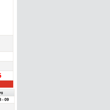
5
ng
8 - 09