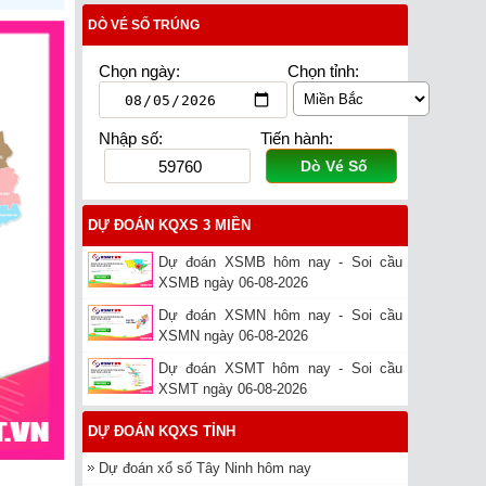
DÒ VÉ SỐ TRÚNG
Chọn ngày:
Chọn tỉnh:
Nhập số:
Tiến hành:
DỰ ĐOÁN KQXS 3 MIỀN
Dự đoán XSMB hôm nay - Soi cầu
XSMB ngày 06-08-2026
Dự đoán XSMN hôm nay - Soi cầu
XSMN ngày 06-08-2026
Dự đoán XSMT hôm nay - Soi cầu
XSMT ngày 06-08-2026
DỰ ĐOÁN KQXS TỈNH
Dự đoán xổ số Tây Ninh hôm nay