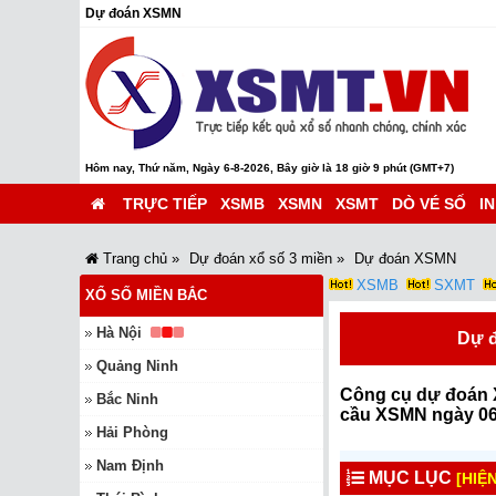
Dự đoán XSMN
Hôm nay, Thứ năm, Ngày 6-8-2026, Bây giờ là 18 giờ 9 phút (GMT+7)
TRỰC TIẾP
XSMB
XSMN
XSMT
DÒ VÉ SỐ
I
Trang chủ
»
Dự đoán xổ số 3 miền
»
Dự đoán XSMN
XSMB
SXMT
XỔ SỐ MIỀN BẮC
Hà Nội
Dự đ
Quảng Ninh
Công cụ dự đoán X
Bắc Ninh
cầu XSMN ngày 06-
Hải Phòng
Nam Định
MỤC LỤC
[HIỆN