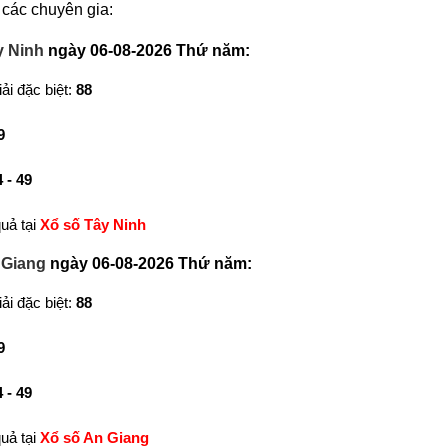
 các chuyên gia:
y Ninh
ngày 06-08-2026 Thứ năm:
ải đặc biệt:
88
9
4 - 49
uả tại
Xổ số Tây Ninh
 Giang
ngày 06-08-2026 Thứ năm:
ải đặc biệt:
88
9
4 - 49
uả tại
Xổ số An Giang