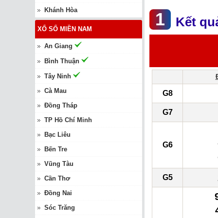
Khánh Hòa
1
Kết qu
XỔ SỐ MIỀN NAM
An Giang
Bình Thuận
Tây Ninh
Cà Mau
G8
Đồng Tháp
G7
TP Hồ Chí Minh
Bạc Liêu
G6
Bến Tre
Vũng Tàu
G5
Cần Thơ
Đồng Nai
Sóc Trăng