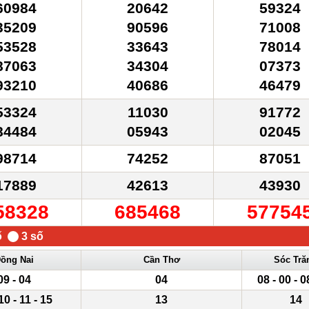
60984
20642
59324
35209
90596
71008
53528
33643
78014
87063
34304
07373
93210
40686
46479
53324
11030
91772
84484
05943
02045
98714
74252
87051
17889
42613
43930
58328
685468
57754
ồng Nai
Cần Thơ
Sóc Tră
09 - 04
04
08 - 00 - 0
10 - 11 - 15
13
14