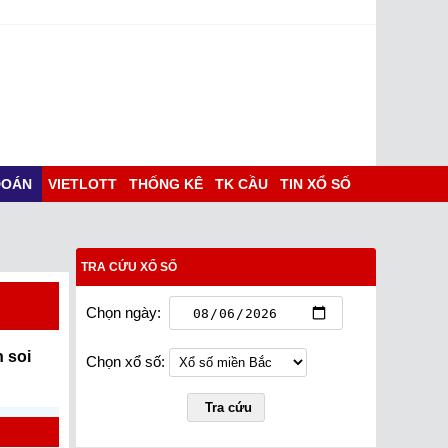
ĐOÁN
VIETLOTT
THỐNG KÊ
TK CẦU
TIN XỔ SỐ
TRA CỨU XỔ SỐ
Chọn ngày:
 soi
Chọn xổ số: